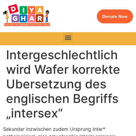
Donate Now
Intergeschlechtlich
wird Wafer korrekte
Ubersetzung des
englischen Begriffs
„intersex“
Sekundar inzwischen zudem Ursprung Inter*